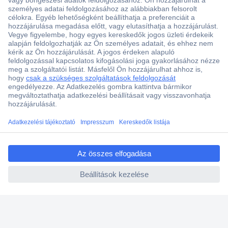
Több, mint 15000 vásárlói értékelés
Szaküzlet a Teréz krt. 23. alatt
Áruházunk értékelése: 8.2 / 10
Ajánlatkérés (RFQ)
ccp.user.init.failed.titl
e
Vevőszolgálat
ccp.user.init.failed
Rólunk