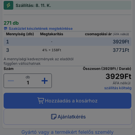
Szállítás: 8. 11. K.
271 db
Szaküzlet készletének megtekintése
Mennyiség (db)
Megtakarítás
csomagolási ár
(ÁFA nélkül)
1
3929Ft
-
3
3771Ft
4% = 158Ft
A mennyiségi kedvezmények az eladótól
függően változhatnak
Szám
Összesen (3929Ft / Darab)
3929Ft
db
ÁFA nélkül
szállítás költség
Hozzáadás a kosárhoz
Ajánlatkérés
Gyártó vagy a termékért felelős személy