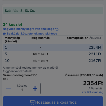
Szállítás: 8. 13. Cs.
24 készlet
Nagyobb mennyiségre van szüksége?
Szaküzlet készletének megtekintése
Mennyiség
Megtakarítás
csomagolási ár
(ÁFA nélkül)
(készlet)
1
2354Ft
-
5
2211Ft
6% = 143Ft
10
2167Ft
8% = 187Ft
A mennyiségi kedvezmények az eladótól
függően változhatnak
Szám (csomagméret 100
Összesen (2354Ft / Darab)
db)
2354Ft
készlet
ÁFA nélkül
szállítás költség
Hozzáadás a kosárhoz