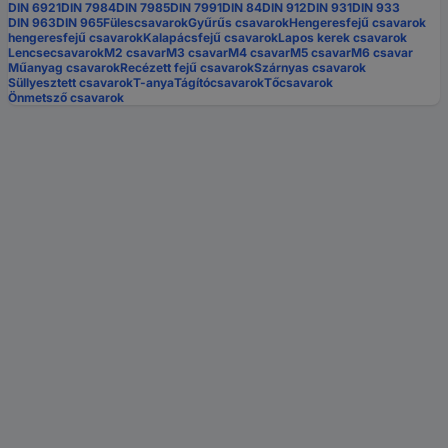
DIN 6921
DIN 7984
DIN 7985
DIN 7991
DIN 84
DIN 912
DIN 931
DIN 933
DIN 963
DIN 965
Fülescsavarok
Gyűrűs csavarok
Hengeresfejű csavarok
hengeresfejű csavarok
Kalapácsfejű csavarok
Lapos kerek csavarok
Lencsecsavarok
M2 csavar
M3 csavar
M4 csavar
M5 csavar
M6 csavar
Műanyag csavarok
Recézett fejű csavarok
Szárnyas csavarok
Süllyesztett csavarok
T-anya
Tágítócsavarok
Tőcsavarok
Önmetsző csavarok