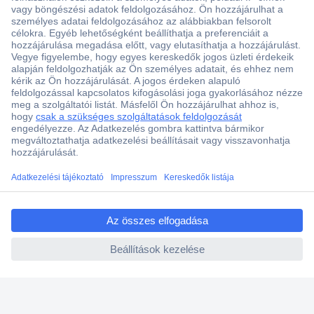
Több, mint 15000 vásárlói értékelés
Szaküzlet a Teréz krt. 23. alatt
Áruházunk értékelése: 8.2 / 10
Ajánlatkérés (RFQ)
ccp.user.init.failed.titl
e
Vevőszolgálat
ccp.user.init.failed
Rólunk