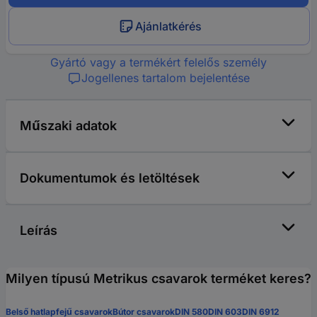
Ajánlatkérés
Gyártó vagy a termékért felelős személy
Jogellenes tartalom bejelentése
Műszaki adatok
Dokumentumok és letöltések
Leírás
Milyen típusú Metrikus csavarok terméket keres?
Belső hatlapfejű csavarok
Bútor csavarok
DIN 580
DIN 603
DIN 6912