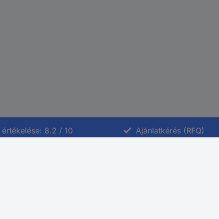
értékelése: 8.2 / 10
Ajánlatkérés (RFQ)
Ajánlatok
Kategóriák A-tól Z-ig
Márkák A-tól Z-ig