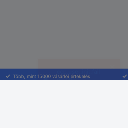
Több, mint 15000 vásárlói értékelés
Vevőszolgálat
Rólunk
Rendelés
A Conradról
Fizetés
Szaküzlet