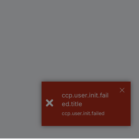
ccp.user.init.fail
ed.title
ccp.user.init.failed