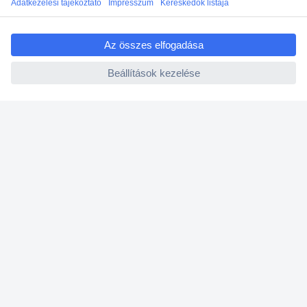
ccp.user.init.failed.titl
e
ccp.user.init.failed