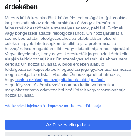
ccp.user.init.failed.titl
e
ccp.user.init.failed