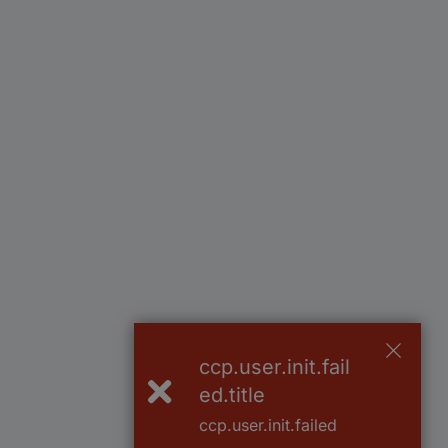
ccp.user.init.fail
ed.title
ccp.user.init.failed