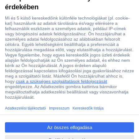
ccp.user.init.failed.titl
e
ccp.user.init.failed