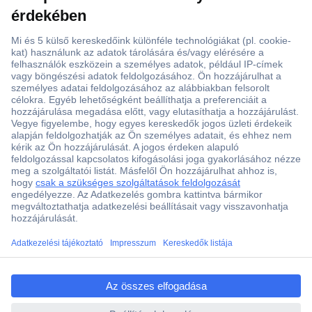
ccp.user.init.failed.titl
e
ccp.user.init.failed