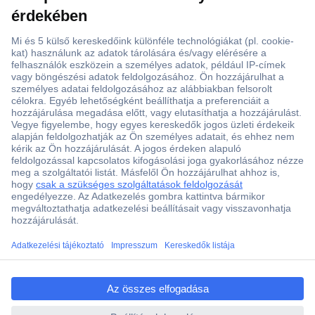
ccp.user.init.failed.titl
e
ccp.user.init.failed