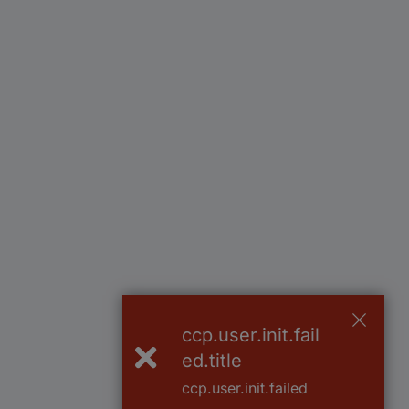
ccp.user.init.fail
ed.title
ccp.user.init.failed