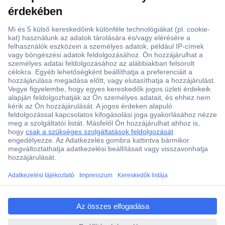
ccp.user.init.failed.titl
e
ccp.user.init.failed