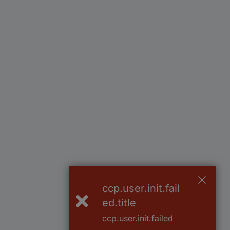
ccp.user.init.fail
ed.title
ccp.user.init.failed