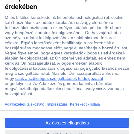
ccp.user.init.failed.titl
e
ccp.user.init.failed