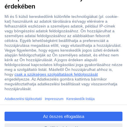
ccp.user.init.failed.titl
e
ccp.user.init.failed