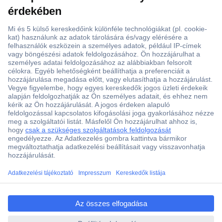
ccp.user.init.failed.titl
e
ccp.user.init.failed