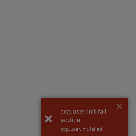
ccp.user.init.fail
ed.title
ccp.user.init.failed