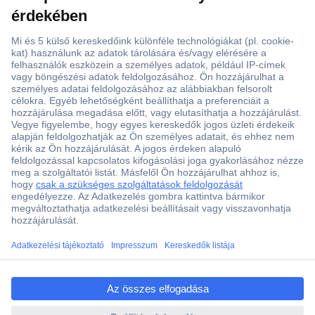
ccp.user.init.failed.titl
e
ccp.user.init.failed