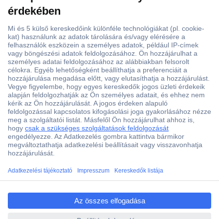
ccp.user.init.failed.titl
e
ccp.user.init.failed