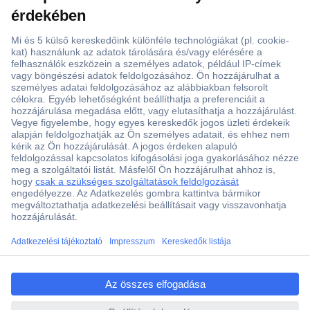
ccp.user.init.failed.titl
e
ccp.user.init.failed