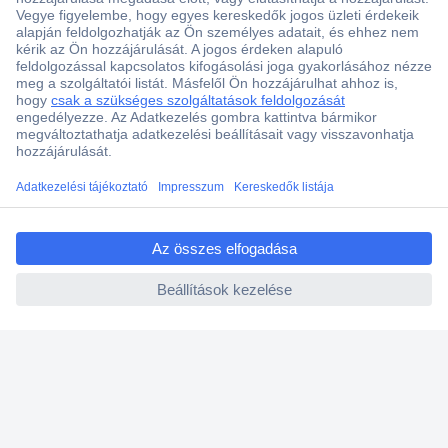
ccp.user.init.failed.titl
e
Több, mint 15000 vásárlói értékelés
ccp.user.init.failed
Szaküzlet a Teréz krt. 23. alatt
Áruházunk értékelése: 8.2 / 10
Ajánlatkérés (RFQ)
Vevőszolgálat