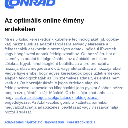
Több, mint 15000 vásárlói értékelés
Szaküzlet a Teréz krt. 23. alatt
Áruházunk értékelése: 8.2 / 10
Ajánlatkérés (RFQ)
ccp.user.init.failed.titl