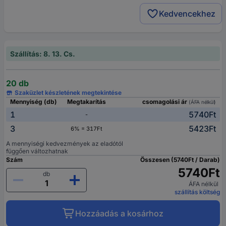
Kedvencekhez
Szállítás: 8. 13. Cs.
20 db
Szaküzlet készletének megtekintése
Mennyiség (db)
Megtakarítás
csomagolási ár
(ÁFA nélkül)
1
5740Ft
-
3
5423Ft
6% = 317Ft
A mennyiségi kedvezmények az eladótól
függően változhatnak
Szám
Összesen (5740Ft / Darab)
5740Ft
db
ÁFA nélkül
szállítás költség
Hozzáadás a kosárhoz