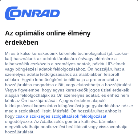
Több, mint 15000 vásárlói értékelés
Szaküzlet a Teréz krt. 23. alatt
Áruházunk értékelése: 8.2 / 10
Ajánlatkérés (RFQ)