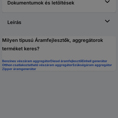
Dokumentumok és letöltések
Leírás
Milyen típusú Áramfejlesztők, aggregátorok
terméket keres?
Benzines vészáram aggregátor
Diesel áramfejlesztő
Einhell generátor
Otthon csatlakoztatható vészáram aggregátor
Szükségáram aggregátor
Zipper áramgenerátor