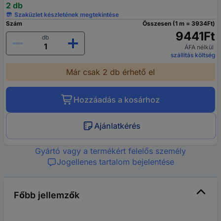
2 db
Szaküzlet készletének megtekintése
Szám
Összesen (1 m = 3934Ft)
9441Ft
db
ÁFA nélkül
szállítás költség
Már csak 2 db érhető el
Hozzáadás a kosárhoz
Ajánlatkérés
Gyártó vagy a termékért felelős személy
Jogellenes tartalom bejelentése
Főbb jellemzők