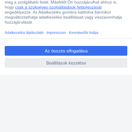
Több, mint 15000 vásárlói értékelés
Szaküzlet a Teréz krt. 23. alatt
Áruházunk értékelése: 8.2 / 10
ccp.user.init.failed.titl
Ajánlatkérés (RFQ)
e
ccp.user.init.failed
Vevőszolgálat
Rólunk
Szolgáltatásaink
Ajánlatok