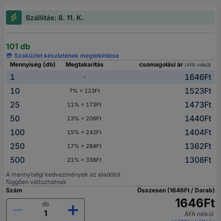
Szállítás: 8. 11. K.
101 db
Szaküzlet készletének megtekintése
Mennyiség (db)
Megtakarítás
csomagolási ár
(ÁFA nélkül)
1
1646Ft
-
10
1523Ft
7% = 123Ft
25
1473Ft
11% = 173Ft
50
1440Ft
13% = 206Ft
100
1404Ft
15% = 242Ft
250
1362Ft
17% = 284Ft
500
1308Ft
21% = 338Ft
A mennyiségi kedvezmények az eladótól
függően változhatnak
Szám
Összesen (1646Ft / Darab)
1646Ft
db
ÁFA nélkül