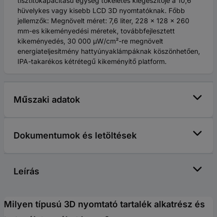
tisztítókapacitású egység tökéletes kiegészítője a 10,6
hüvelykes vagy kisebb LCD 3D nyomtatóknak. Főbb
jellemzők: Megnövelt méret: 7,6 liter, 228 x 128 x 260
mm-es kikeményedési méretek, továbbfejlesztett
kikeményedés, 30 000 µW/cm²-re megnövelt
energiateljesítmény hattyúnyaklámpáknak köszönhetően,
IPA-takarékos kétrétegű kikeményítő platform.
Műszaki adatok
Dokumentumok és letöltések
Leírás
Milyen típusú 3D nyomtató tartalék alkatrész és