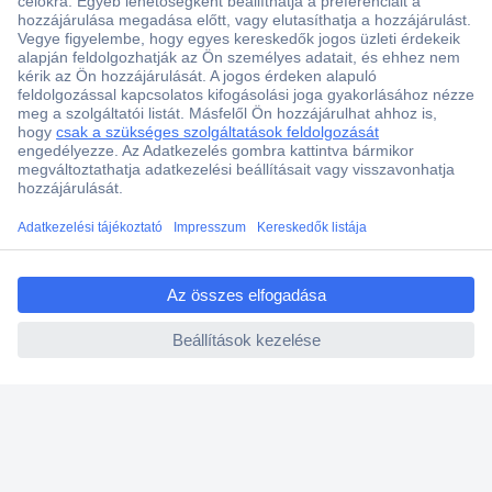
Több, mint 15000 vásárlói értékelés
Szaküzlet a Teréz krt. 23. alatt
Áruházunk értékelése: 8.2 / 10
Ajánlatkérés (RFQ)
ccp.user.init.failed.titl
e
ccp.user.init.failed
Vevőszolgálat
Rólunk
Szolgáltatásaink