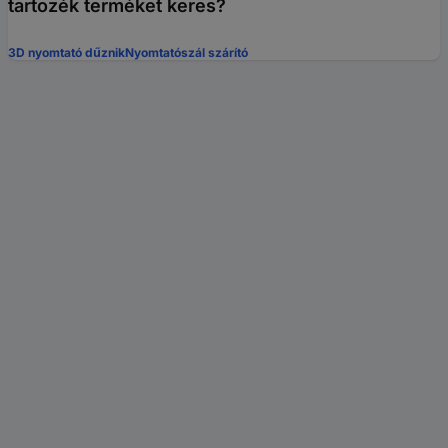
tartozék terméket keres?
3D nyomtató dűznik
Nyomtatószál szárító