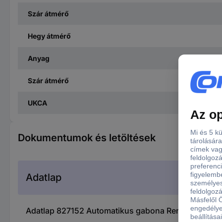
Szár átmérő
Hegy átmérő
Anyag
Szár átmérő
UKCA
Dokumentumok és letöltések
Adatlap
Adatlap 827152 Automatikus gabona Rennsteig We