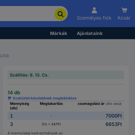
Személyes fiók
Kosár
Márkák
Ajánlataink
sztó
Szállítás: 8. 13. Cs.
14 db
Szaküzlet készletének megtekintése
Mennyiség
Megtakarítás
csomagolási ár
(ÁFA nélkül)
(db)
1
7000Ft
-
3
6653Ft
5% = 347Ft
A mennyiségi kedvezmények az