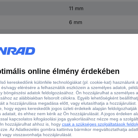
11 mm
6 mm
Speciális acél / nikkelezett fel
11 mm
Igen
rkzeuge R430 129 (Ø x Ma) 18 mm x 95 mm