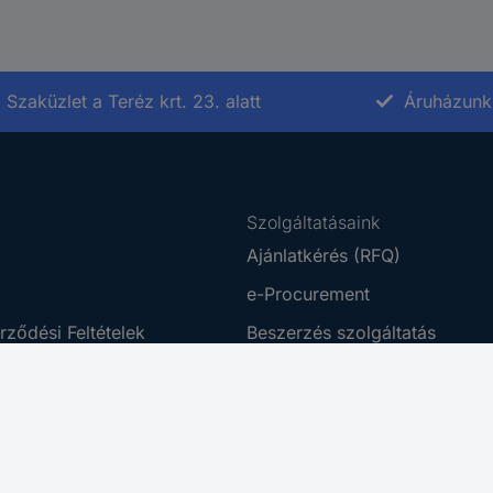
Szaküzlet a Teréz krt. 23. alatt
Áruházunk 
Szolgáltatásaink
Ajánlatkérés (RFQ)
e-Procurement
rződési Feltételek
Beszerzés szolgáltatás
tájékoztató
Ütemezett rendelés
ing Platform
Business Plus
 Disclosure Program
Letöltő Központ
az akadálymentesítésről
Kalibrálás