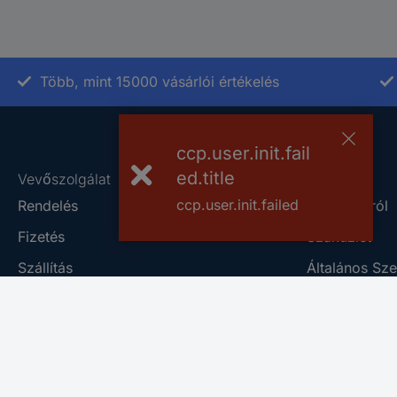
Több, mint 15000 vásárlói értékelés
ccp.user.init.fail
ed.title
Vevőszolgálat
Rólunk
ccp.user.init.failed
Rendelés
A Conradról
Fizetés
Szaküzlet
Szállítás
Általános Sze
Jótállás és pénzvisszafizetés
Adatkezelési 
Számlázás
Conrad Sourc
Kapcsolat
Vulnerability
Online kapcsolatfelvételi űrlap
Információk 