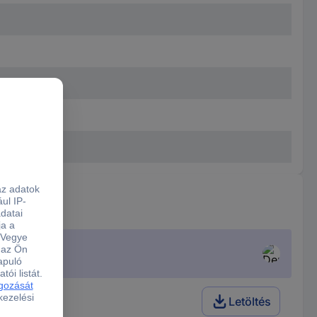
ület.
Letöltés