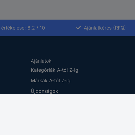
értékelése: 8.2 / 10
Ajánlatkérés (RFQ)
Ajánlatok
Kategóriák A-tól Z-ig
Márkák A-tól Z-ig
Újdonságok
Promóciók
Cikkek