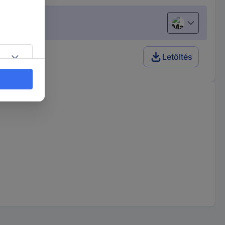
Magyar
mm x 95 mm
Letöltés