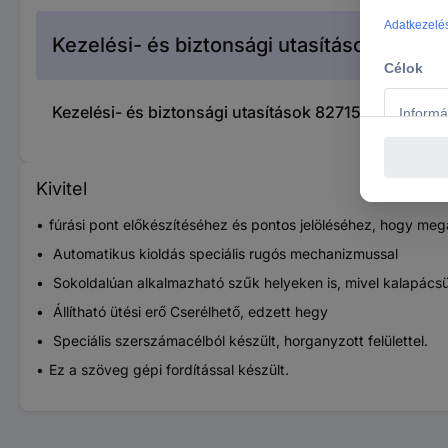
Kezelési- és biztonsági utasítások
Kezelési- és biztonsági utasítások 827152 Automa
Kivitel
fúrási pont előkészítéséhez és pontos jelöléséhez, hogy me
Automatikus kioldás speciális rugós mechanizmussal
Sokoldalúan alkalmazható szűk helyeken is, mivel kalapác
Állítható ütési erő Cserélhető, edzett hegy
Speciális szerszámacélból készült, horganyzott felülettel.
Ez a szöveg gépi fordítással készült.