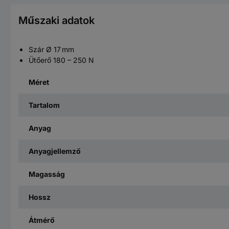
Műszaki adatok
Szár Ø 17 mm
Ütőerő 180 – 250 N
Méret
Tartalom
Anyag
Anyagjellemző
Magasság
Hossz
Átmérő