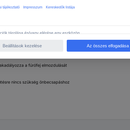
tikus gabona Rennsteig Werkzeuge R430 129 (Ø x Ma) 18 
gakadályozza a fúrófej elmozdulását
sütésre nincs szükség önbecsapáshoz