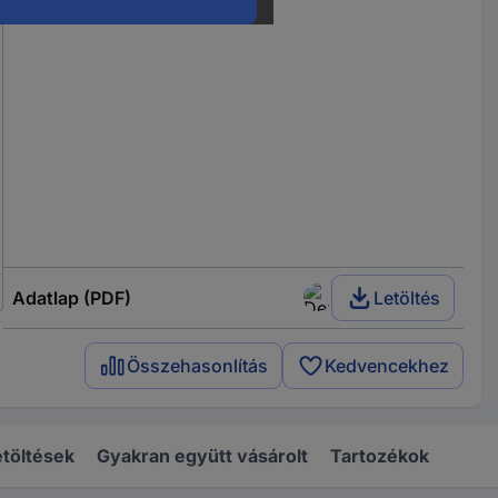
Adatlap (PDF)
Letöltés
Összehasonlítás
Kedvencekhez
töltések
Gyakran együtt vásárolt
Tartozékok