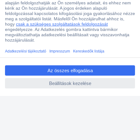
Több, mint 15000 vásárlói értékelés
Szaküzlet a Teréz krt. 23. alatt
Áruházunk értékelése: 8.2 / 10
Ajánlatkérés (RFQ)
ccp.user.init.failed.titl
Vevőszolgálat
e
ccp.user.init.failed
Rólunk
Szolgáltatásaink
Ajánlatok