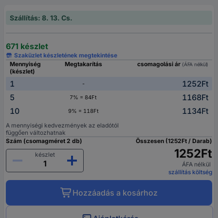
Szállítás: 8. 13. Cs.
671 készlet
Szaküzlet készletének megtekintése
Mennyiség
Megtakarítás
csomagolási ár
(ÁFA nélkül)
(készlet)
1
1252Ft
-
5
1168Ft
7% = 84Ft
10
1134Ft
9% = 118Ft
A mennyiségi kedvezmények az eladótól
függően változhatnak
Szám (csomagméret 2 db)
Összesen (1252Ft / Darab)
1252Ft
készlet
ÁFA nélkül
szállítás költség
Hozzáadás a kosárhoz