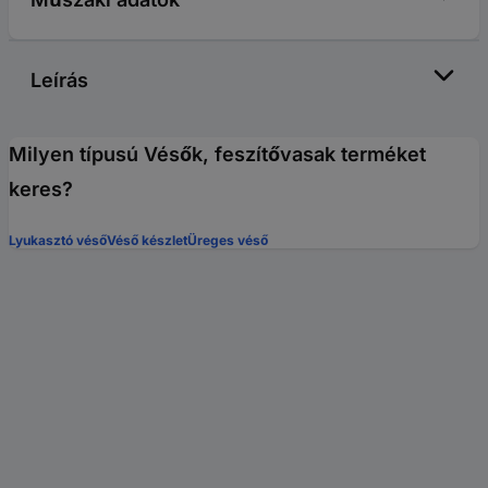
Leírás
Milyen típusú Vésők, feszítővasak terméket
keres?
Lyukasztó véső
Véső készlet
Üreges véső