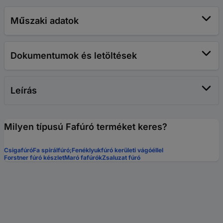
Műszaki adatok
Dokumentumok és letöltések
Leírás
Milyen típusú Fafúró terméket keres?
Csigafúró
Fa spirálfúró;
Fenéklyukfúró kerületi vágóéllel
Forstner fúró készlet
Maró fafúrók
Zsaluzat fúró