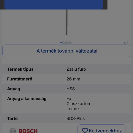
1/7
A termék további változatai
Termék típus
Zsalu fúró
Furatátmérő
26 mm
Anyag
HSS
Anyag alkalmasság
Fa
Gipszkarton
Lemez
Tartó
SDS-Plus
Kedvencekhez