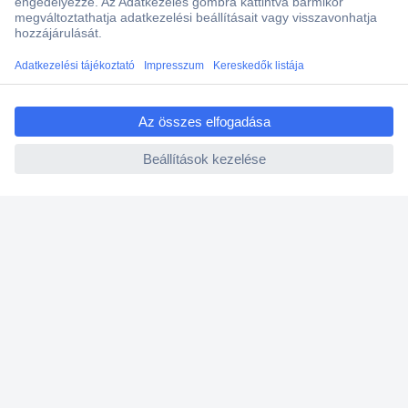
Több, mint 15000 vásárlói értékelés
Szaküzlet a Teréz krt. 23. alatt
Áruházunk értékelése: 8.2 / 10
ccp.user.init.failed.titl
Ajánlatkérés (RFQ)
e
ccp.user.init.failed
Vevőszolgálat
Rólunk
Szolgáltatásaink
Ajánlatok