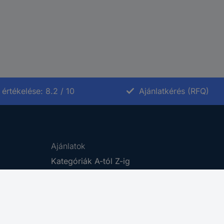
értékelése: 8.2 / 10
Ajánlatkérés (RFQ)
Ajánlatok
Kategóriák A-tól Z-ig
Márkák A-tól Z-ig
Újdonságok
Promóciók