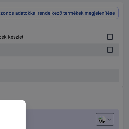
zonos adatokkal rendelkező termékek megjelenítése
zék készlet
Magyar