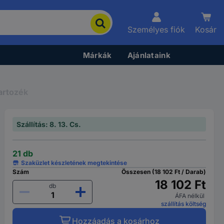
Személyes fiók
Kosár
Márkák
Ajánlataink
artozék
Szállítás: 8. 13. Cs.
21 db
Szaküzlet készletének megtekintése
Szám
Összesen (18 102 Ft / Darab)
18 102 Ft
db
ÁFA nélkül
szállítás költség
Hozzáadás a kosárhoz