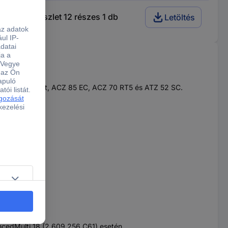
rtozék készlet 12 részes 1 db
Letöltés
or Wood and Paint, ACZ 85 EC, ACZ 70 RT5 és ATZ 52 SC.
ancedMulti 18 (2 609 256 C61) esetén