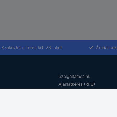
Szaküzlet a Teréz krt. 23. alatt
Áruházunk 
Szolgáltatásaink
Ajánlatkérés (RFQ)
e-Procurement
rződési Feltételek
Beszerzés szolgáltatás
tájékoztató
Ütemezett rendelés