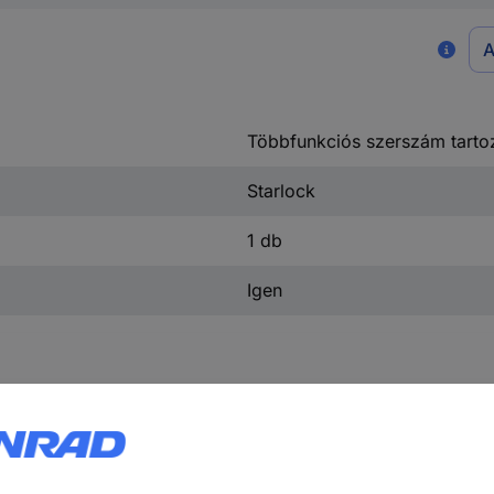
A
Többfunkciós szerszám tarto
Starlock
1 db
Igen