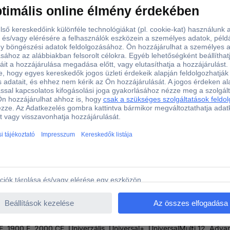
Accessories 2609256F49 Starlock Többfunkciós szerszám ta
szlet a következőket tartalmazza: AIZ 32 APB, AVZ 93 G, 6 x Best f
ab)
 1900 E, 2000 CE, Univerzális, Universal+, UniversalMulti 12, Adv