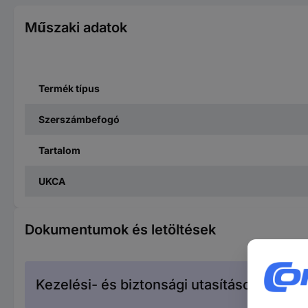
Műszaki adatok
Termék típus
Szerszámbefogó
Tartalom
UKCA
Dokumentumok és letöltések
Kezelési- és biztonsági utasítások