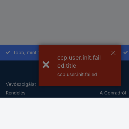
Több, mint 15000 vásárlói értékelés
ccp.user.init.fail
ed.title
ccp.user.init.failed
Vevőszolgálat
Rólunk
Rendelés
A Conradról
Fizetés
Szaküzlet
Szállítás
Általános Sze
Jótállás és pénzvisszafizetés
Adatkezelési 