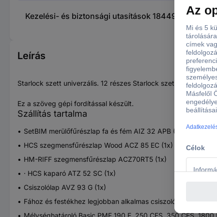
Kezelési- és biztonsági utasítások 1844955 Bosch 
Leírás
Starlock szett univerzális. 12 részes Starlock szett. Ez a ké
Ez a szöveg gépi fordítással készült.
Szállítás tartalma
SetBIM merülőfűrészlap fa és fém AIZ 32 APB (1x)
HCS szegmensfűrészlap Wood ACZ 85 EC (1x)
HM-RIFF szegmensfűrészlap ACZ70RT5 (1x)
· HCS kaparó ATZ 52 SC (1x)
Csiszolólap AVZ 93 G (1x)
Fához és festékhez legjobban alkalmas csiszolólapok (6 dar
Mélységhatároló Basic PMF 190 E, 250 CES, 350 CES, 1800 E,