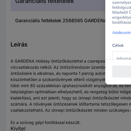
Garanciális feltételek
Garanciális feltételek 2568565 GARDENA city garde
Leírás
A GARDENA Holiday öntözőkészlettel a cserepes növények optim
vízcsatlakozás nélkül. Az öntözőrendszer üzembe helyezésé
öntözésére is alkalmas, és naponta 1 percig automatikusan ön
köszönhetően a szobanövények eltérő vízigényét veszik figyelem
több mint 80 százalékban újrahasznosított anyagból áll, és fen
helyiségben optimálisan elhelyezhető, és rengeteg bútor mögé r
kialakítású, ami azt jelenti, hogy az ünnepi öntözőkészlet mind
számára. A növények öntözésének időtartama tetszőlegesen me
csatlakoztatható. Az ünnepi öntözőkészlet minden szükséges eg
Ez a szöveg gépi fordítással készült.
Kivitel