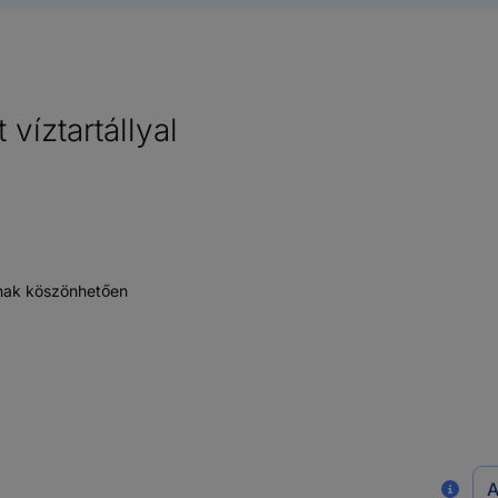
íztartállyal
ának köszönhetően
A