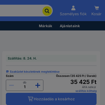
Személyes fiók
Kosár
Márkák
Ajánlataink
Szállítás: 8. 24. H.
Szaküzlet készletének megtekintése
Szám
Összesen (35 425 Ft / Darab)
35 425 Ft
db
ÁFA nélkül
szállítás költség
Hozzáadás a kosárhoz