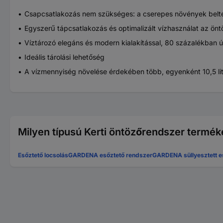
Csapcsatlakozás nem szükséges: a cserepes növények beltéri 
Egyszerű tápcsatlakozás és optimalizált vízhasználat az önt
Víztározó elegáns és modern kialakítással, 80 százalékban ú
Ideális tárolási lehetőség
A vízmennyiség növelése érdekében több, egyenként 10,5 lit
Milyen típusú Kerti öntözőrendszer termék
Esőztető locsolás
GARDENA esőztető rendszer
GARDENA süllyesztett e