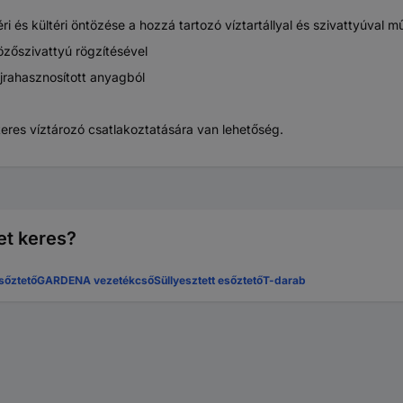
és kültéri öntözése a hozzá tartozó víztartállyal és szivattyúval m
özőszivattyú rögzítésével
jrahasznosított anyagból
eres víztározó csatlakoztatására van lehetőség.
et keres?
sőztető
GARDENA vezetékcső
Süllyesztett esőztető
T-darab