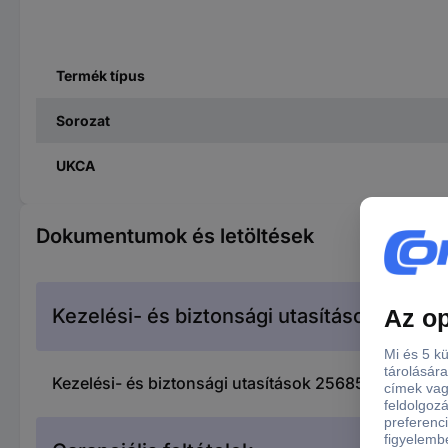
Termék típus
Sorozat
UKCA
Dokumentumok és letöltések
Kezelési- és biztonsági utasítások
Kezelési- és biztonsági utasítások 2568565 GARDEN