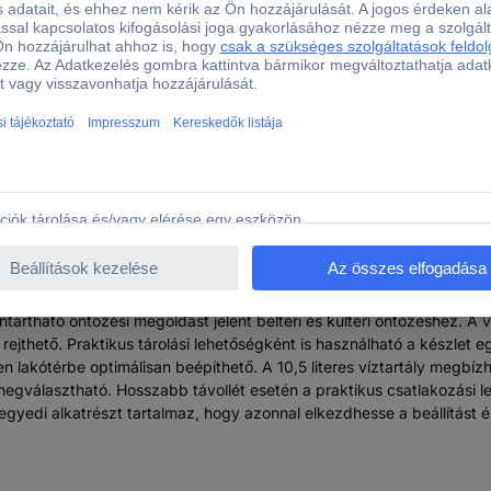
ning 13366-20 Nyaralási öntöző készlet
álisan el vannak látva vízzel akkor is, ha Ön hosszabb ideig távol
hez nem szükséges egynél több áramforrás. A GARDENA Holiday önt
tözi a növényeket. A különböző szállítási mennyiségekkel és 12 egye
be Az öntözőszivattyú rögzítési lehetősége biztosítja az optimalizá
ntartható öntözési megoldást jelent beltéri és kültéri öntözéshez. A
ejthető. Praktikus tárolási lehetőségként is használható a készlet e
en lakótérbe optimálisan beépíthető. A 10,5 literes víztartály megbíz
gválasztható. Hosszabb távollét esetén a praktikus csatlakozási le
yedi alkatrészt tartalmaz, hogy azonnal elkezdhesse a beállítást é