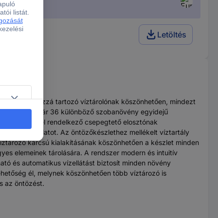
Letöltés
 van – és a hozzá tartozó víztárolónak köszönhetően, mindezt
özőkészlet akár 36 különböző szobanövény egyidejű
di kivezetéssel rendelkező csepegtető elosztónak
lt vízhasználatot. Az öntözőkészlethez mellékelt víztartály
 víztározó karcsú kialakításának köszönhetően a készlet minden
gyes elemeinek tárolására. A rendszer modern és intuitív
ható és automatikus vízellátást biztosít minden növény
hetőség él, melynek köszönhetően több víztározó is
s az öntözést.