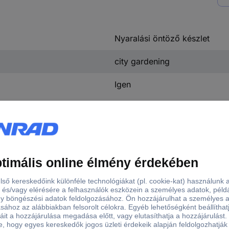
Nyaralási öntöző készlet
city gardening
Igen
A city gardening 13366-20 Nyaralási öntöző készlet