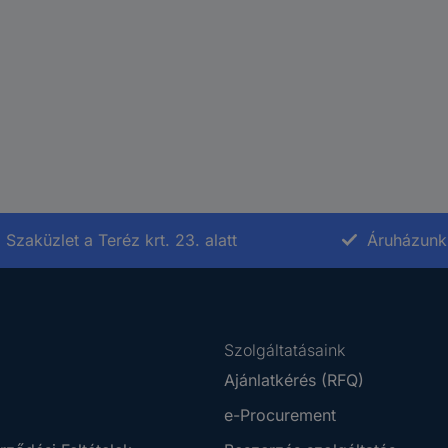
Szaküzlet a Teréz krt. 23. alatt
Áruházunk 
Szolgáltatásaink
Ajánlatkérés (RFQ)
e-Procurement