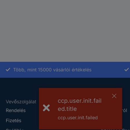
Több, mint 15000 vásárlói értékelés
ccp.user.init.fail
Vevőszolgálat
Rólunk
ed.title
Rendelés
A Conradról
ccp.user.init.failed
Fizetés
Szaküzlet