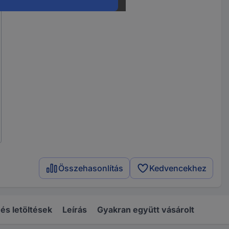
Összehasonlítás
Kedvencekhez
s letöltések
Leírás
Gyakran együtt vásárolt