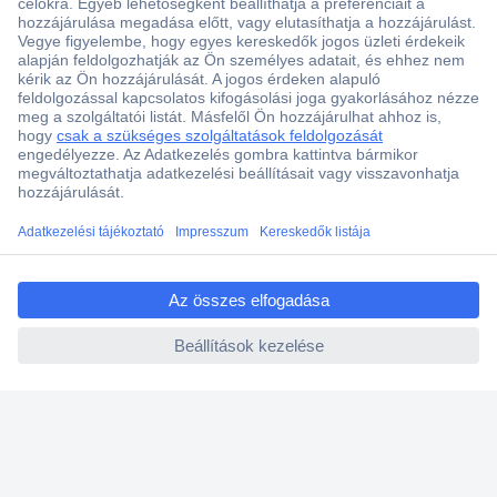
Több, mint 15000 vásárlói értékelés
Szaküzlet a Teréz krt. 23. alatt
Áruházunk értékelése: 8.2 / 10
Ajánlatkérés (RFQ)
ccp.user.init.failed.titl
e
ccp.user.init.failed
Vevőszolgálat
Rólunk
Szolgáltatásaink