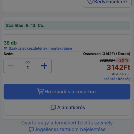
Kedvencekhez
Szállítás: 8. 13. Cs.
38 db
Szaküzlet készletének megtekintése
Szám
Összesen (3142Ft / Darab)
3929,13Ft
-20 %
db
3142Ft
ÁFA nélkül
szállítás költség
Hozzáadás a kosárhoz
Ajánlatkérés
Gyártó vagy a termékért felelős személy
Jogellenes tartalom bejelentése