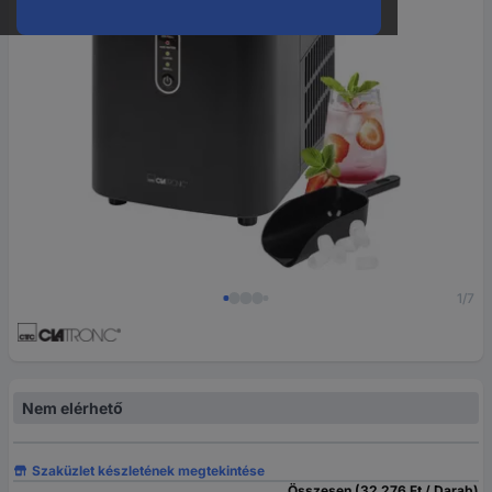
1/7
Nem elérhető
Szaküzlet készletének megtekintése
Összesen (32 276 Ft / Darab)