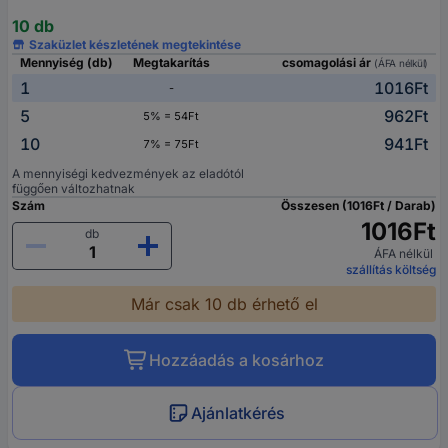
10 db
Szaküzlet készletének megtekintése
Mennyiség (db)
Megtakarítás
csomagolási ár
(ÁFA nélkül)
1
1016Ft
-
5
962Ft
5% = 54Ft
10
941Ft
7% = 75Ft
A mennyiségi kedvezmények az eladótól
függően változhatnak
Szám
Összesen (1016Ft / Darab)
1016Ft
db
ÁFA nélkül
szállítás költség
Már csak 10 db érhető el
Hozzáadás a kosárhoz
Ajánlatkérés