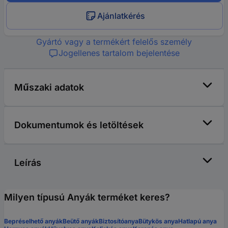
Ajánlatkérés
Gyártó vagy a termékért felelős személy
Jogellenes tartalom bejelentése
Műszaki adatok
Dokumentumok és letöltések
Leírás
Milyen típusú Anyák terméket keres?
Bepréselhető anyák
Beütő anyák
Biztosítóanya
Bütykös anya
Hatlapú anya