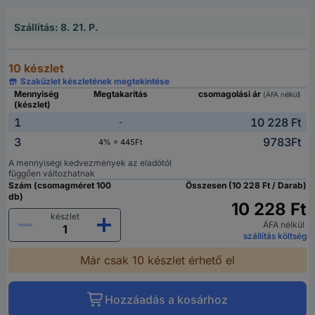
Szállítás: 8. 21. P.
10 készlet
Szaküzlet készletének megtekintése
Mennyiség
Megtakarítás
csomagolási ár
(ÁFA nélkül)
(készlet)
1
10 228 Ft
-
3
9783Ft
4% = 445Ft
A mennyiségi kedvezmények az eladótól
függően változhatnak
Szám (csomagméret 100
Összesen (10 228 Ft / Darab)
db)
10 228 Ft
készlet
ÁFA nélkül
szállítás költség
Már csak 10 készlet érhető el
Hozzáadás a kosárhoz