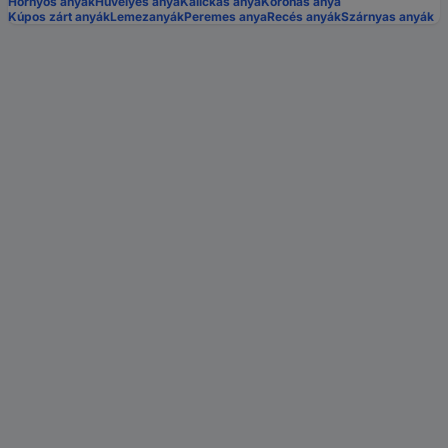
Hornyos anyák
Hüvelyes anya
Kalickás anya
Koronás anya
Kúpos zárt anyák
Lemezanyák
Peremes anya
Recés anyák
Szárnyas anyák