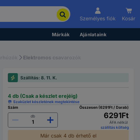
Személyes fiók
Kosár
Márkák
Ajánlataink
arhúzók
Elektromos csavarozók
Szállítás: 8. 11. K.
4 db (Csak a készlet erejéig)
Szaküzlet készletének megtekintése
Szám
Összesen (6291Ft / Darab)
6291Ft
db
ÁFA nélkül
szállítás költség
Már csak 4 db érhető el