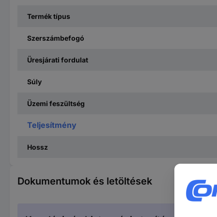
Termék típus
Szerszámbefogó
Üresjárati fordulat
Súly
Üzemi feszültség
Teljesítmény
Hossz
Dokumentumok és letöltések