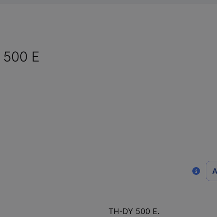
 500 E
A
TH-DY 500 E.