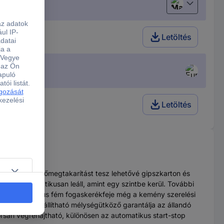
Magyar
Letöltés
Letöltés
elmet és időmegtakarítást tesz lehetővé gipszkarton és
a, és automatikusan leáll, amint egy szintbe kerül. További
 500 E robusztus fém fogaskerékfeje még a kemény szerelési
zatmentesen állítható mélységütköző garantálja az állandó
rsan végrehajtható, különösen az automatikus start-stop