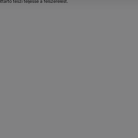
rtó teszi teljessé a felszerelést.