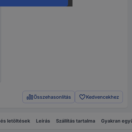
Összehasonlítás
Kedvencekhez
s letöltések
Leírás
Szállítás tartalma
Gyakran együ