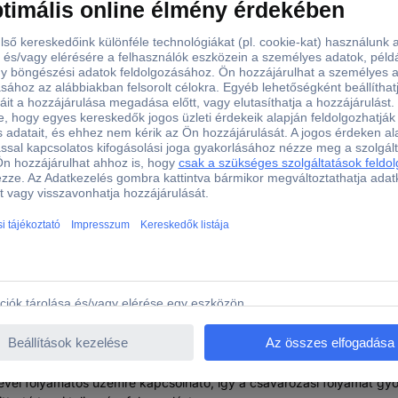
 TH-DY 500 E Hálózati csavarozó
 Hálózati csavarozó
esítményű eszköz ambiciózus barkácsolók számára, amely munkakény
ltónak köszönhetően az orsó nem forog, amíg a csavart be nem állítj
ordulatszám-választással és a jobbra és balra forgatással. A TH-DY
ó 1/4" (6,35 mm) imbusz alakú szerszámtartóval rendelkezik. A foko
vel folyamatos üzemre kapcsolható, így a csavarozási folyamat gyo