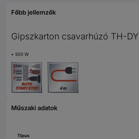
Főbb jellemzők
Gipszkarton csavarhúzó TH-DY
500 W
Műszaki adatok
Típus