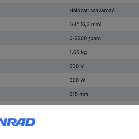
Hálózati csavarozó
1/4" (6,3 mm)
0-2200 /perc
1.65 kg
230 V
500 W
315 mm