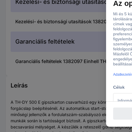
Kezelési- és biztonsági utasítások
Kezelési- és biztonsági utasítások 1382097 Einhell
Garanciális feltételek
Garanciális feltételek 1382097 Einhell TH-DY 500 E
Leírás
A TH-DY 500 E gipszkarton csavarhúzó egy könnyű, nagy telj
forgácslap beépítésénél. Az automatikus start-stop sebességvá
minőségi jellemzők a fordulatszám-szabályozó elektronika a f
munkák során is tartósságot biztosít. A gipszkarton csavarhúz
becsavarási mélységet. A készülék a reteszelő gomb segítségé