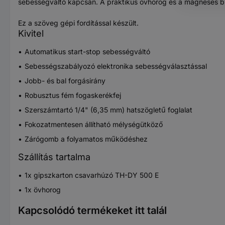
sebességváltó kapcsán. A praktikus övhorog és a mágneses bitta
Ez a szöveg gépi fordítással készült.
Kivitel
Automatikus start-stop sebességváltó
Sebességszabályozó elektronika sebességválasztással
Jobb- és bal forgásirány
Robusztus fém fogaskerékfej
Szerszámtartó 1/4" (6,35 mm) hatszögletű foglalat
Fokozatmentesen állítható mélységütköző
Zárógomb a folyamatos működéshez
Szállítás tartalma
1x gipszkarton csavarhúzó TH-DY 500 E
1x övhorog
Kapcsolódó termékeket itt talál