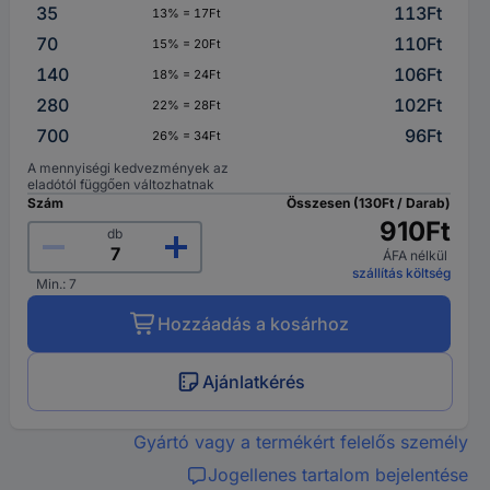
35
113Ft
13% = 17Ft
70
110Ft
15% = 20Ft
140
106Ft
18% = 24Ft
280
102Ft
22% = 28Ft
700
96Ft
26% = 34Ft
A mennyiségi kedvezmények az
eladótól függően változhatnak
Szám
Összesen (130Ft / Darab)
910Ft
db
ÁFA nélkül
szállítás költség
Min.: 7
Hozzáadás a kosárhoz
Ajánlatkérés
Gyártó vagy a termékért felelős személy
Jogellenes tartalom bejelentése