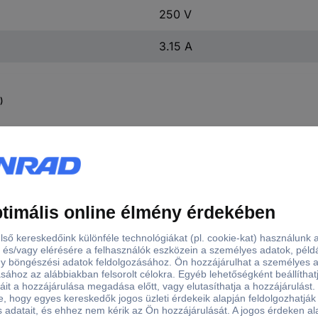
250 V
3.15 A
)
leges áramerősség,
Kivitel
Méret
ekítve
 A
Kerek
(Ø x Ma) 8.35 mm x 
 mA
Szögletes
(H x Sz x Ma) 8.35 x 