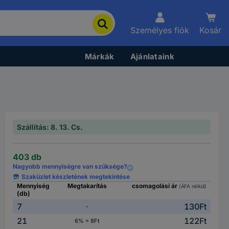
Személyes fiók
Kosár
Márkák
Ajánlataink
Szállítás: 8. 13. Cs.
403 db
Nagyobb mennyiségre van szüksége?
Szaküzlet készletének megtekintése
Mennyiség
Megtakarítás
csomagolási ár
(ÁFA nélkül)
(db)
7
130Ft
-
21
122Ft
6% = 8Ft