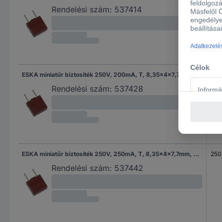
Rendelési szám:
537414
ESKA miniatűr biztosíték 250V, 200mA, T, 8,35x4x7,7mm, 883110
200
Rendelési szám:
537428
ESKA miniatűr biztosíték 250V, 250mA, T, 8,35x4x7,7mm, 883111
250
Rendelési szám:
537442