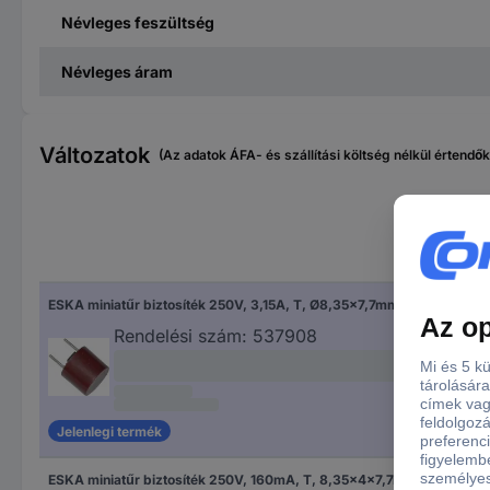
Névleges feszültség
Névleges áram
Változatok
(Az adatok ÁFA- és szállítási költség nélkül értendők
Név
ker
ESKA miniatűr biztosíték 250V, 3,15A, T, Ø8,35x7,7mm, 887122
3.15
Rendelési szám:
537908
Jelenlegi termék
ESKA miniatűr biztosíték 250V, 160mA, T, 8,35x4x7,7mm, 883109
160