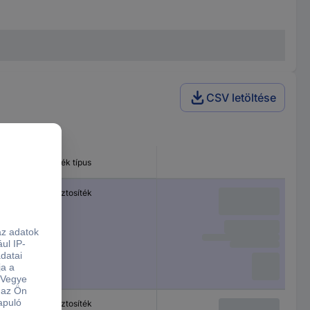
CSV letöltése
Termék típus
7.7 mm
Kis biztosíték
4 x 7.7
Kis biztosíték