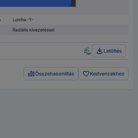
,
3.15 A
a
Lomha -T-
Radiális kivezetéssel
Letöltés
Összehasonlítás
Kedvencekhez