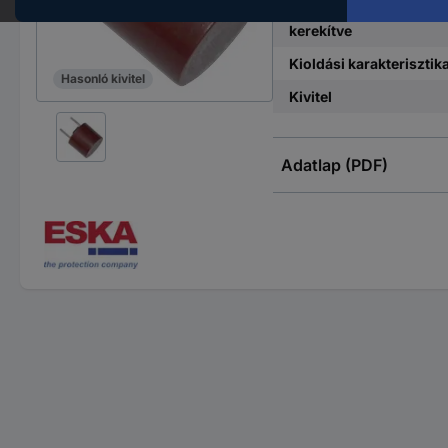
Névleges áramerősség
kerekítve
Kioldási karakterisztik
Hasonló kivitel
Kivitel
Adatlap (PDF)