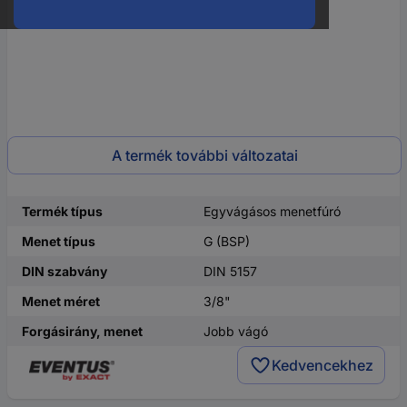
A termék további változatai
Termék típus
Egyvágásos menetfúró
Menet típus
G (BSP)
DIN szabvány
DIN 5157
Menet méret
3/8"
Forgásirány, menet
Jobb vágó
Kedvencekhez