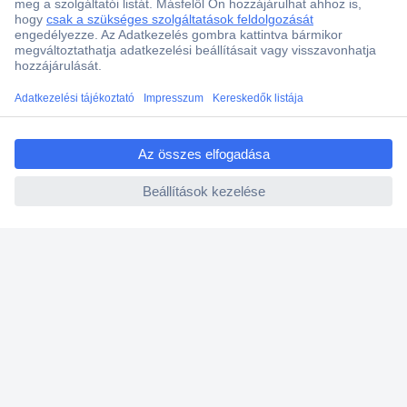
Több, mint 15000 vásárlói értékelés
Szaküzlet a Teréz krt. 23. alatt
Áruházunk értékelése: 8.2 / 10
ccp.user.init.failed.titl
Ajánlatkérés (RFQ)
e
ccp.user.init.failed
Vevőszolgálat
Rólunk
Szolgáltatásaink
Ajánlatok