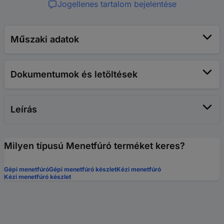
Jogellenes tartalom bejelentése
Műszaki adatok
Dokumentumok és letöltések
Leírás
Milyen típusú Menetfúró terméket keres?
Gépi menetfúró
Gépi menetfúró készlet
Kézi menetfúró
Kézi menetfúró készlet