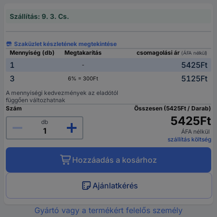
Szállítás: 9. 3. Cs.
Szaküzlet készletének megtekintése
Mennyiség (db)
Megtakarítás
csomagolási ár
(ÁFA nélkül)
1
5425Ft
-
3
5125Ft
6% = 300Ft
A mennyiségi kedvezmények az eladótól
függően változhatnak
Szám
Összesen (5425Ft / Darab)
5425Ft
db
ÁFA nélkül
szállítás költség
Hozzáadás a kosárhoz
Ajánlatkérés
Gyártó vagy a termékért felelős személy