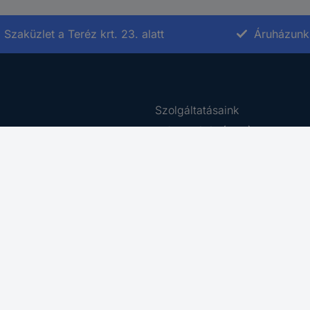
Szaküzlet a Teréz krt. 23. alatt
Áruházunk 
Szolgáltatásaink
Ajánlatkérés (RFQ)
e-Procurement
rződési Feltételek
Beszerzés szolgáltatás
tájékoztató
Ütemezett rendelés
ing Platform
Business Plus
 Disclosure Program
Letöltő Központ
az akadálymentesítésről
Kalibrálás
Adattörlés