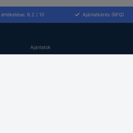
értékelése: 8.2 / 10
Ajánlatkérés (RFQ)
Ajánlatok
Kategóriák A-tól Z-ig
Márkák A-tól Z-ig
Újdonságok
Promóciók
Cikkek