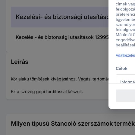
Kezelési- és biztonsági utasítások
Kezelési- és biztonsági utasítások 1299543 Facom 
Leírás
Kör alakú tömítések kivágásához. Vágási tartomány: a csavar
Ez a szöveg gépi fordítással készült.
Milyen típusú Stancoló szerszámok termék