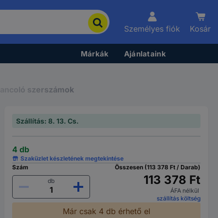
Személyes fiók
Kosár
Márkák
Ajánlataink
tancoló szerszámok
Szállítás: 8. 13. Cs.
4 db
Szaküzlet készletének megtekintése
Szám
Összesen (113 378 Ft / Darab)
113 378 Ft
db
ÁFA nélkül
szállítás költség
Már csak 4 db érhető el