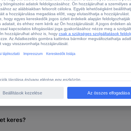
245.J2A Lyukasztó készlet
lyukasztó átmérője 3 - 30 mm, a körző átmérője 44 - 420 mm.
et keres?