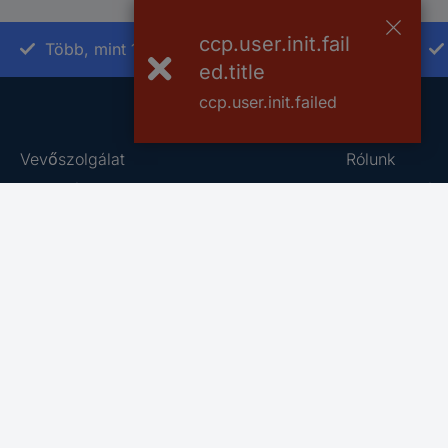
ccp.user.init.fail
Több, mint 15000 vásárlói értékelés
ed.title
ccp.user.init.failed
Vevőszolgálat
Rólunk
Rendelés
A Conradról
Fizetés
Szaküzlet
Szállítás
Általános Sze
Jótállás és pénzvisszafizetés
Adatkezelési 
Számlázás
Conrad Sourc
Kapcsolat
Vulnerability
Online kapcsolatfelvételi űrlap
Információk 