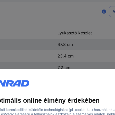
A
Lyukasztó készlet
47.8 cm
23.4 cm
7.2 cm
3.7 kg
(H x Sz x Ma) 47.8 x 23.4 x 