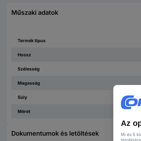
Műszaki adatok
Termék típus
Hossz
Szélesség
Magasság
Súly
Méret
Dokumentumok és letöltések