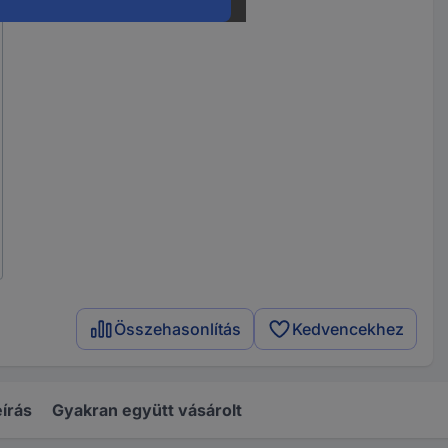
Összehasonlítás
Kedvencekhez
írás
Gyakran együtt vásárolt