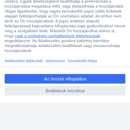
Több, mint 15000 vásárlói értékelés
Szaküzlet a Teréz krt. 23. alatt
Áruházunk értékelése: 8.2 / 10
Ajánlatkérés (RFQ)
ccp.user.init.failed.titl
e
ccp.user.init.failed
Vevőszolgálat
Rólunk
Szolgáltatásaink