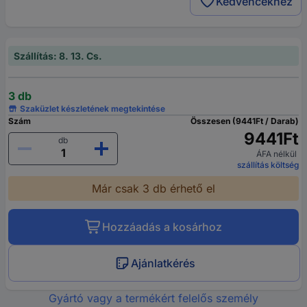
Kedvencekhez
Szállítás: 8. 13. Cs.
3 db
Szaküzlet készletének megtekintése
Szám
Összesen (9441Ft / Darab)
9441Ft
db
ÁFA nélkül
szállítás költség
Már csak 3 db érhető el
Hozzáadás a kosárhoz
Ajánlatkérés
Gyártó vagy a termékért felelős személy