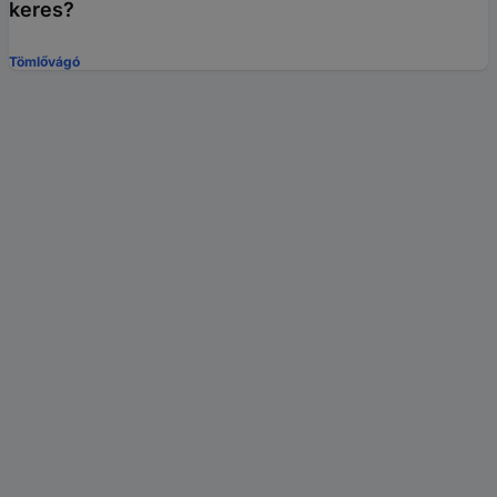
keres?
Tömlővágó