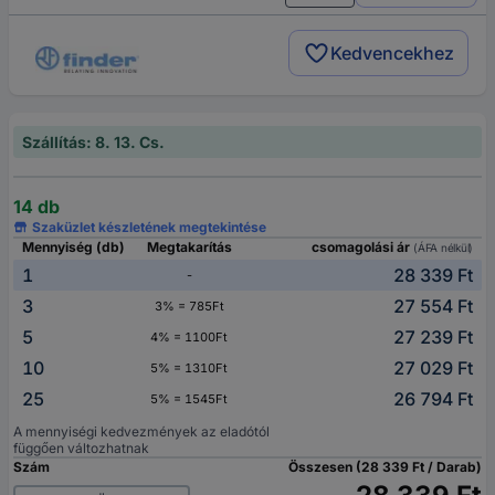
Kedvencekhez
Szállítás: 8. 13. Cs.
14 db
Szaküzlet készletének megtekintése
Mennyiség (db)
Megtakarítás
csomagolási ár
(ÁFA nélkül)
1
28 339 Ft
-
3
27 554 Ft
3% = 785Ft
5
27 239 Ft
4% = 1100Ft
10
27 029 Ft
5% = 1310Ft
25
26 794 Ft
5% = 1545Ft
A mennyiségi kedvezmények az eladótól
függően változhatnak
Szám
Összesen (28 339 Ft / Darab)