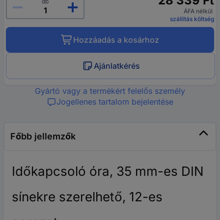
28 339 Ft
db
ÁFA nélkül
szállítás költség
Hozzáadás a kosárhoz
Ajánlatkérés
Gyártó vagy a termékért felelős személy
Jogellenes tartalom bejelentése
Főbb jellemzők
Időkapcsoló óra, 35 mm-es DIN
sínekre szerelhető, 12-es