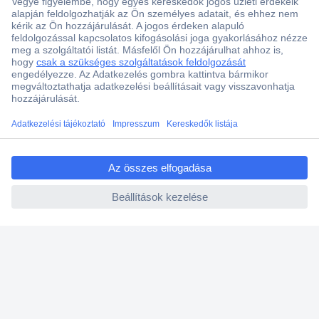
Több, mint 15000 vásárlói értékelés
Szaküzlet a Teréz krt. 23. alatt
Áruházunk értékelése: 8.2 / 10
Ajánlatkérés (RFQ)
ccp.user.init.failed.titl
Vevőszolgálat
e
ccp.user.init.failed
Rólunk
Szolgáltatásaink
Ajánlatok