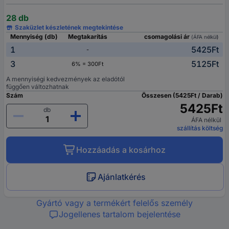
28 db
Szaküzlet készletének megtekintése
Mennyiség (db)
Megtakarítás
csomagolási ár
(ÁFA nélkül)
1
5425Ft
-
3
5125Ft
6% = 300Ft
A mennyiségi kedvezmények az eladótól
függően változhatnak
Szám
Összesen (5425Ft / Darab)
5425Ft
db
ÁFA nélkül
szállítás költség
Hozzáadás a kosárhoz
Ajánlatkérés
Gyártó vagy a termékért felelős személy
Jogellenes tartalom bejelentése