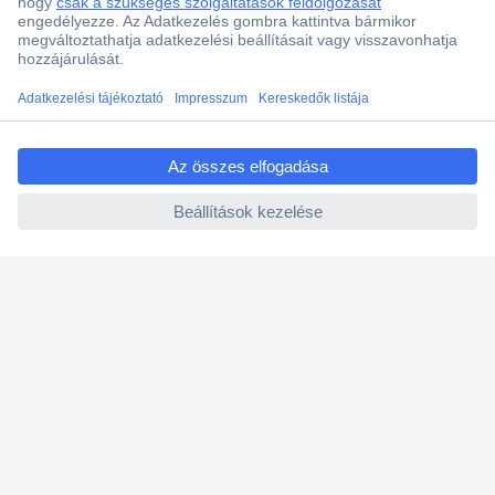
Több, mint 15000 vásárlói értékelés
Szaküzlet a Teréz krt. 23. alatt
Áruházunk értékelése: 8.2 / 10
ccp.user.init.failed.titl
Ajánlatkérés (RFQ)
e
ccp.user.init.failed
Vevőszolgálat
Rólunk
Szolgáltatásaink
Ajánlatok