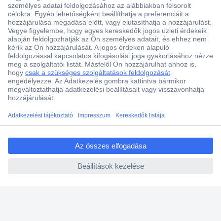
Több, mint 15000 vásárlói értékelés
Szaküzlet a Teréz krt. 23. alatt
Áruházunk értékelése: 8.2 / 10
Ajánlatkérés (RFQ)
ccp.user.init.failed.titl
e
ccp.user.init.failed
Vevőszolgálat
Rólunk