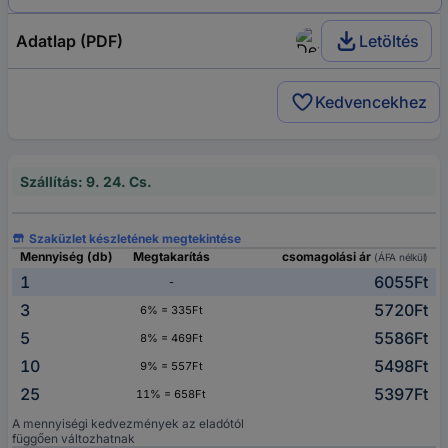
Adatlap (PDF)
Letöltés
Kedvencekhez
Szállítás: 9. 24. Cs.
Szaküzlet készletének megtekintése
Mennyiség (db)
Megtakarítás
csomagolási ár
(ÁFA nélkül)
1
6055Ft
-
3
5720Ft
6% = 335Ft
5
5586Ft
8% = 469Ft
10
5498Ft
9% = 557Ft
25
5397Ft
11% = 658Ft
A mennyiségi kedvezmények az eladótól
függően változhatnak