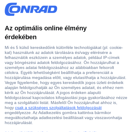
Több, mint 15000 vásárlói értékelés
Szaküzlet a Teréz krt. 23. alatt
Áruházunk értékelése: 8.2 / 10
Ajánlatkérés (RFQ)