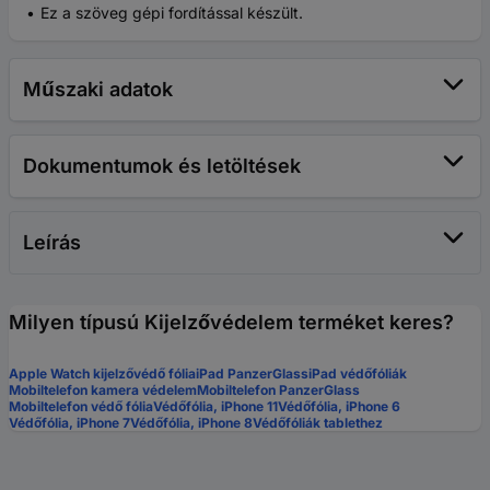
Ez a szöveg gépi fordítással készült.
Műszaki adatok
Dokumentumok és letöltések
Leírás
Milyen típusú Kijelzővédelem terméket keres?
Apple Watch kijelzővédő fólia
iPad PanzerGlass
iPad védőfóliák
Mobiltelefon kamera védelem
Mobiltelefon PanzerGlass
Mobiltelefon védő fólia
Védőfólia, iPhone 11
Védőfólia, iPhone 6
Védőfólia, iPhone 7
Védőfólia, iPhone 8
Védőfóliák tablethez