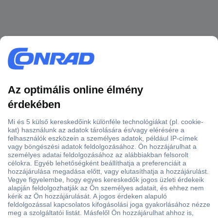
Több, mint 15000 vásárlói értékelés
Szaküzlet a Teréz krt. 23. alatt