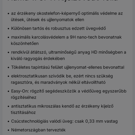
az érzékeny okostelefon-képernyő optimális védelme az
ütések, ütések és ujjlenyomatok ellen
Különösen tartós és robusztus edzett üvegvédő
maximális karcolásvédelem a 9H nano-tech bevonatnak
köszönhetően
rendkívül átlátszó, ultraminőségű anyag HD minőségben a
kiváló ragyogás érdekében
Tökéletes tapintású felület ujjlenyomat-ellenes bevonattal
elektrosztatikusan szívódik be, ezért nincs szükség
ragasztóra, és maradványok nélkül eltávolítható
Easy-On: rögzítő segédeszközök a védőüveg egyszerűbb
rögzítéséhez
antisztatikus mikroszálas kendő az érzékeny kijelző
tisztításához
Csúcstechnológiás valódi üveg: csak 0,33 mm vastag
Németországban tervezték