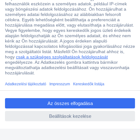
Több, mint 15000 vásárlói értékelés
Szaküzlet a Teréz krt. 23. alatt
Áruházunk értékelése: 8.2 / 10
Ajánlatkérés (RFQ)
ccp.user.init.failed.titl
e
Vevőszolgálat
ccp.user.init.failed
Rólunk