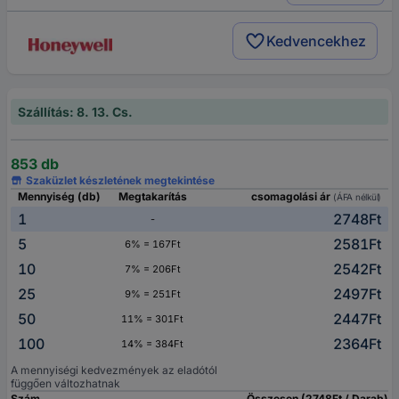
Kedvencekhez
Szállítás: 8. 13. Cs.
853 db
Szaküzlet készletének megtekintése
Mennyiség (db)
Megtakarítás
csomagolási ár
(ÁFA nélkül)
1
2748Ft
-
5
2581Ft
6% = 167Ft
10
2542Ft
7% = 206Ft
25
2497Ft
9% = 251Ft
50
2447Ft
11% = 301Ft
100
2364Ft
14% = 384Ft
A mennyiségi kedvezmények az eladótól
függően változhatnak
Szám
Összesen (2748Ft / Darab)