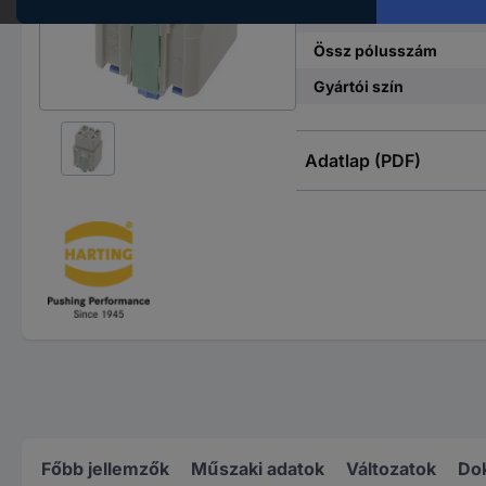
Csatlakozó
Össz pólusszám
Gyártói szín
Adatlap (PDF)
Főbb jellemzők
Műszaki adatok
Változatok
Do