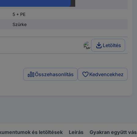
Han-Quick Lock®
5 + PE
Szürke
Letöltés
Összehasonlítás
Kedvencekhez
kumentumok és letöltések
Leírás
Gyakran együtt vás