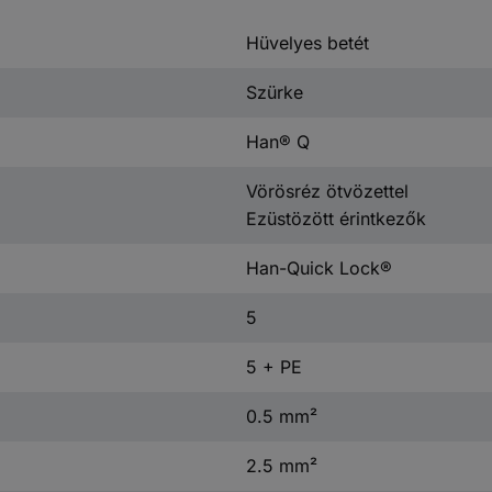
Hüvelyes betét
Szürke
Han® Q
Vörösréz ötvözettel
Ezüstözött érintkezők
Han-Quick Lock®
5
5 + PE
0.5 mm²
2.5 mm²