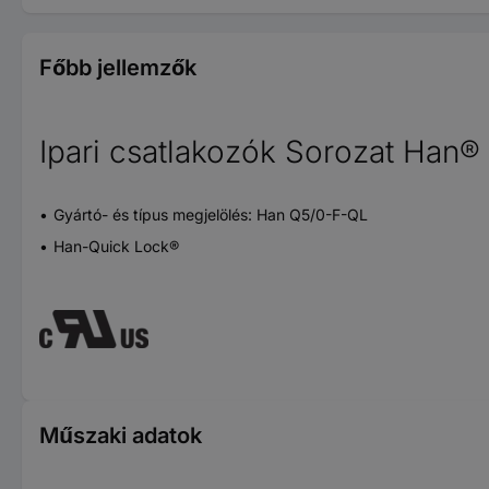
Főbb jellemzők
Ipari csatlakozók Sorozat Han® 
Gyártó- és típus megjelölés: Han Q5/0-F-QL
Han-Quick Lock®
Műszaki adatok