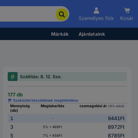
Személyes fiók
Kosár
Márkák
Ajánlataink
Szállítás: 8. 12. Sze.
177 db
Szaküzlet készletének megtekintése
Mennyiség
Megtakarítás
csomagolási ár
(ÁFA nélkül)
(db)
1
9441Ft
-
3
8972Ft
5% = 469Ft
5
8785Ft
7% = 656Ft