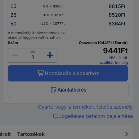
10
8615Ft
9% = 826Ft
25
8520Ft
10% = 921Ft
50
8364Ft
11% = 1077Ft
A mennyiségi kedvezmények az
eladótól függően változhatnak
Szám
Összesen (9441Ft / Darab)
9441Ft
db
ÁFA nélkül
szállítás költség
Hozzáadás a kosárhoz
Ajánlatkérés
Gyártó vagy a termékért felelős személy
Jogellenes tartalom bejelentése
árolt
Tartozékok