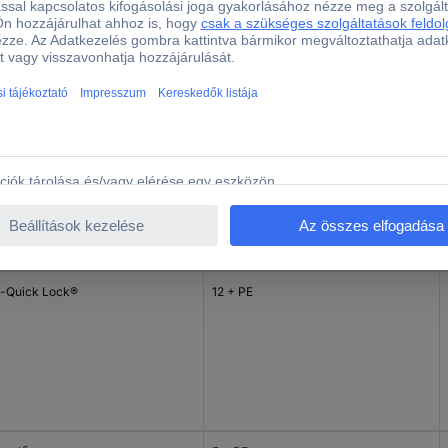
)
tlakozó
Össz pólusszám
-Quick Lock®
5 + PE
-Quick Lock®
12 + PE