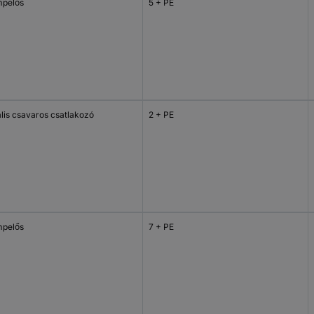
mpelős
5 + PE
ális csavaros csatlakozó
2 + PE
mpelős
7 + PE