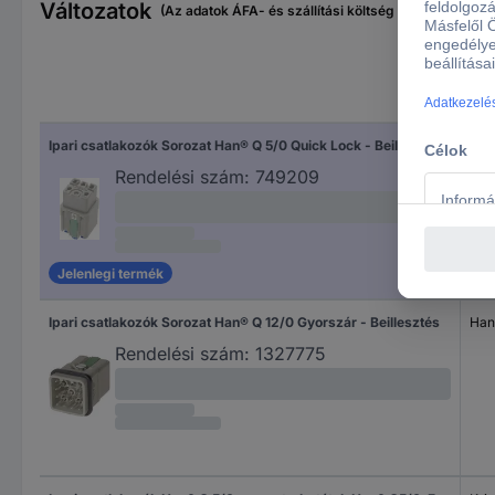
Változatok
(Az adatok ÁFA- és szállítási költség nélkül értendők
Csa
Ipari csatlakozók Sorozat Han® Q 5/0 Quick Lock - Beillesztés Han Q5/0-F-QL Harting Tartalom: 1 db
Han
Rendelési szám:
749209
Jelenlegi termék
Ipari csatlakozók Sorozat Han® Q 12/0 Gyorszár - Beillesztés
Han
Rendelési szám:
1327775