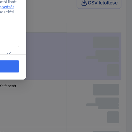
CSV letöltése
Termék típus
Hüvelyes betét
Stift betét