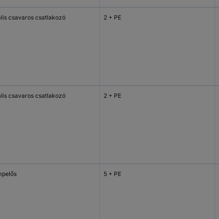
ális csavaros csatlakozó
2 + PE
ális csavaros csatlakozó
2 + PE
mpelős
5 + PE