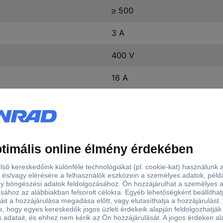
≥ 500
3 A
400 V
16 A
1 db
+125 °C
-40 °C
Igen
nem jellemző