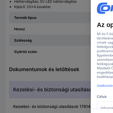
Háttérvilágítás: 5V LED háttérvilágítás
Kijelző: 20x4 karakter
Termék típus
Hossz
Szélesség
Gyártói szám
Dokumentumok és letöltések
Kezelési- és biztonsági utasítások
Kezelési- és biztonsági utasítások 1781413 Joy-it K