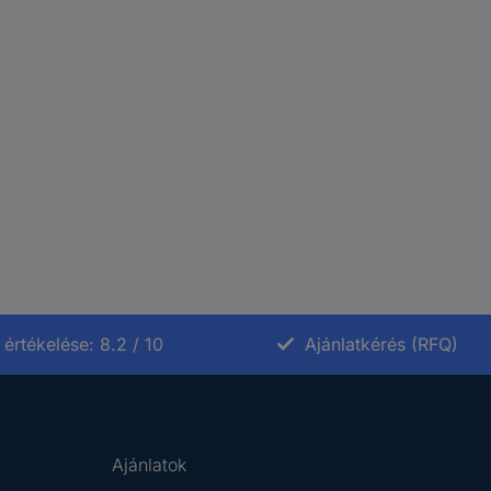
értékelése: 8.2 / 10
Ajánlatkérés (RFQ)
Ajánlatok