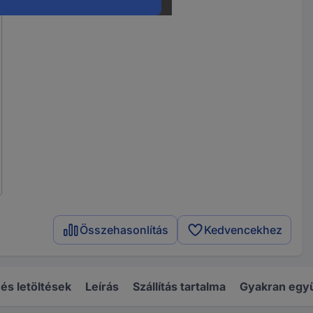
Összehasonlítás
Kedvencekhez
s letöltések
Leírás
Szállítás tartalma
Gyakran együ