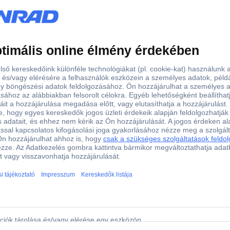
Kijelző
98.30 mm
60 mm
com-lcd20x4
ijelző com-lcd20x4