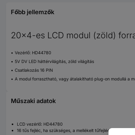
Főbb jellemzők
20x4-es LCD modul (zöld) forras
Vezérlő: HD44780
5V DV LED háttérvilágítás, zöld világítás
Csatlakozás 16 PIN
A modul forrasztható, vagy átalakítható plug-on modullá a me
Műszaki adatok
LCD vezérlő: HD44780
16 tűs fejléc, ha szükséges, a mellékelt tűfejléc ráforraszth