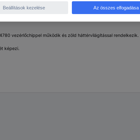
780 vezérlőchippel működik és zöld háttérvilágítással rendelkezik. 
ét képezi.