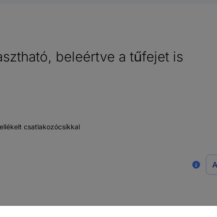
ztható, beleértve a tűfejet is
llékelt csatlakozócsíkkal
A
ató