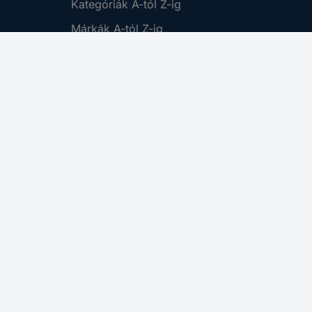
Kategóriák A-tól Z-ig
Márkák A-tól Z-ig
Újdonságok
Promóciók
Cikkek
Küldés
Vevőszolgálat
Műszaki tanácsadás és
technikai kérdések
(06-1) 319-0250