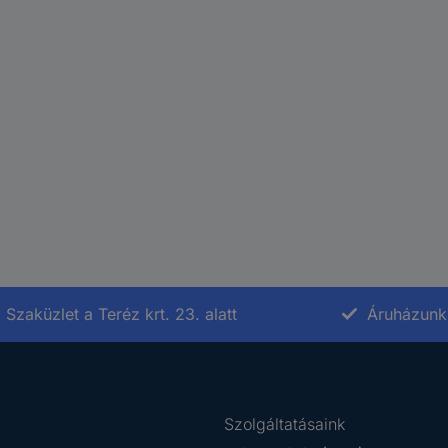
Szaküzlet a Teréz krt. 23. alatt
Áruházunk 
Szolgáltatásaink