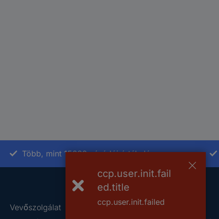
Több, mint 15000 vásárlói értékelés
ccp.user.init.fail
ed.title
ccp.user.init.failed
Vevőszolgálat
Rólunk