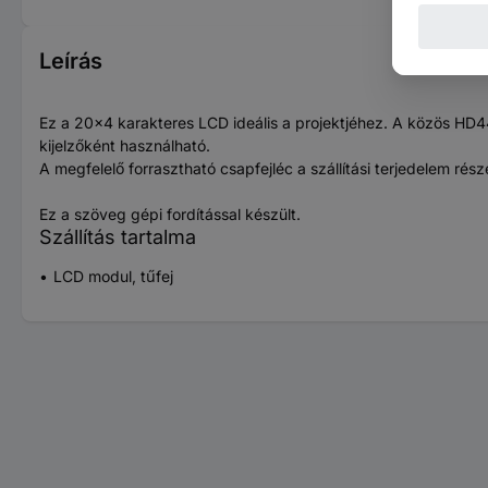
Leírás
Ez a 20x4 karakteres LCD ideális a projektjéhez. A közös HD44
kijelzőként használható.
A megfelelő forrasztható csapfejléc a szállítási terjedelem rész
Ez a szöveg gépi fordítással készült.
Szállítás tartalma
LCD modul, tűfej