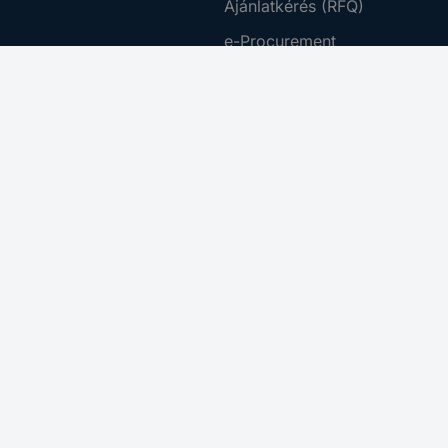
Ajánlatkérés (RFQ)
e-Procurement
rződési Feltételek
Beszerzés szolgáltatás
tájékoztató
Ütemezett rendelés
ing Platform
Business Plus
 Disclosure Program
Letöltő Központ
az akadálymentesítésről
Kalibrálás
Adattörlés
a