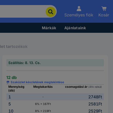
Személyes fiók
Kosár
Márkák
Ajánlataink
let tartozékok
Szállítás: 8. 13. Cs.
12 db
Szaküzlet készletének megtekintése
Mennyiség
Megtakarítás
csomagolási ár
(ÁFA nélkül)
(db)
1
2748Ft
-
5
2581Ft
6% = 167Ft
10
2529Ft
8% = 219Ft