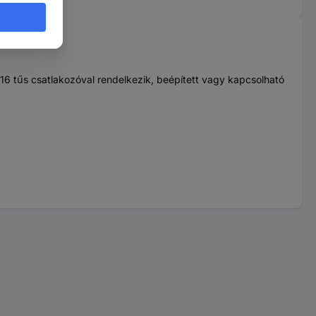
16 tűs csatlakozóval rendelkezik, beépített vagy kapcsolható