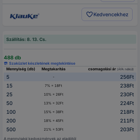
Kedvencekhez
Szállítás: 8. 13. Cs.
488 db
Szaküzlet készletének megtekintése
Mennyiség (db)
Megtakarítás
csomagolási ár
(ÁFA nélkül)
5
256Ft
-
15
238Ft
7% = 18Ft
25
230Ft
10% = 26Ft
50
224Ft
13% = 32Ft
100
218Ft
15% = 38Ft
200
211Ft
18% = 45Ft
500
203Ft
21% = 53Ft
A mennyiségi kedvezmények az eladótól