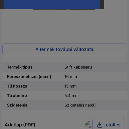
A termék további változatai
Termék típus
Stift kábelsaru
Keresztmetszet (max.)
16 mm²
Tű hossza
15 mm
Tű átmérő
5.4 mm
Szigetelés
Szigetelés nélkül
Adatlap (PDF)
Letöltés